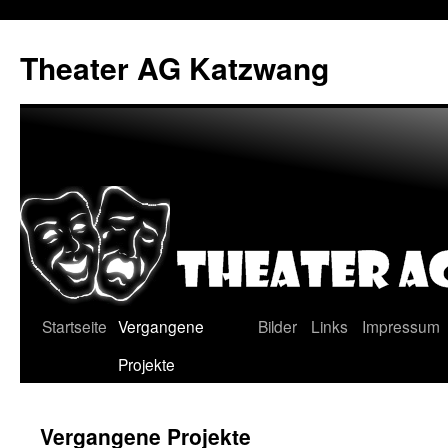
Zum
Inhalt
Theater AG Katzwang
springen
Startseite
Vergangene
Bilder
Links
Impressum
Projekte
Vergangene Projekte